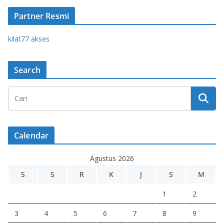
Partner Resmi
kilat77 akses
Search
Calendar
Agustus 2026
S
S
R
K
J
S
M
1
2
3
4
5
6
7
8
9