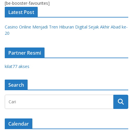
[be-booster-favourites]
Latest Post
Casino Online Menjadi Tren Hiburan Digital Sejak Akhir Abad ke-
20
Partner Resmi
kilat77 akses
Search
Calendar