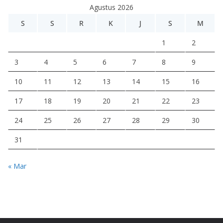
Agustus 2026
S
S
R
K
J
S
M
1
2
3
4
5
6
7
8
9
10
11
12
13
14
15
16
17
18
19
20
21
22
23
24
25
26
27
28
29
30
31
« Mar