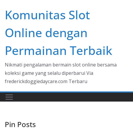
Skip
Komunitas Slot
to
content
Online dengan
Permainan Terbaik
Nikmati pengalaman bermain slot online bersama
koleksi game yang selalu diperbarui Via
frederickdoggiedaycare.com Terbaru
Pin Posts