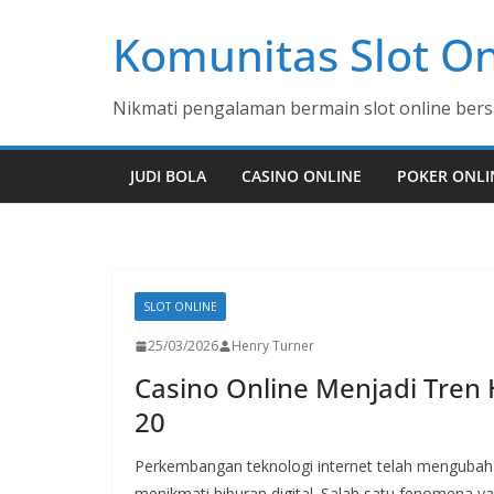
Skip
Komunitas Slot O
to
content
Nikmati pengalaman bermain slot online bers
JUDI BOLA
CASINO ONLINE
POKER ONLI
SLOT ONLINE
25/03/2026
Henry Turner
Casino Online Menjadi Tren H
20
Perkembangan teknologi internet telah mengubah
menikmati hiburan digital. Salah satu fenomena y